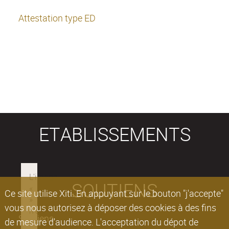
Attestation type ED
ETABLISSEMENTS
SOUTIENS
Ce site utilise Xiti. En appuyant sur le bouton "j'accepte"
vous nous autorisez à déposer des cookies à des fins
Soutiens
de mesure d'audience. L'acceptation du dépot de